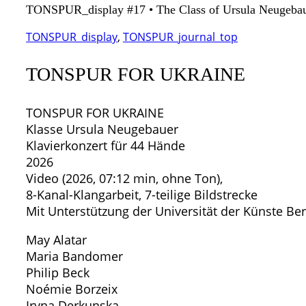
TONSPUR_display #17 • The Class of Ursula Neugebaue
TONSPUR_display
,
TONSPUR_journal_top
TONSPUR FOR UKRAINE
TONSPUR FOR UKRAINE
Klasse Ursula Neugebauer
Klavierkonzert für 44 Hände
2026
Video (2026, 07:12 min, ohne Ton),
8-Kanal-Klangarbeit, 7-teilige Bildstrecke
Mit Unterstützung der Universität der Künste Ber
May Alatar
Maria Bandomer
Philip Beck
Noémie Borzeix
Iryna Derkunska