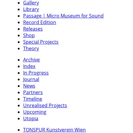
Gallery
Library
Passage | Micro Museum for Sound
Record Edition
Releases
Shop
Special Projects
Theory
Archive
Index
In Progress
Journal
News
Partners
Timeline
Unrealised Projects
Upcoming
Utopia
TONSPUR Kunstverein Wien