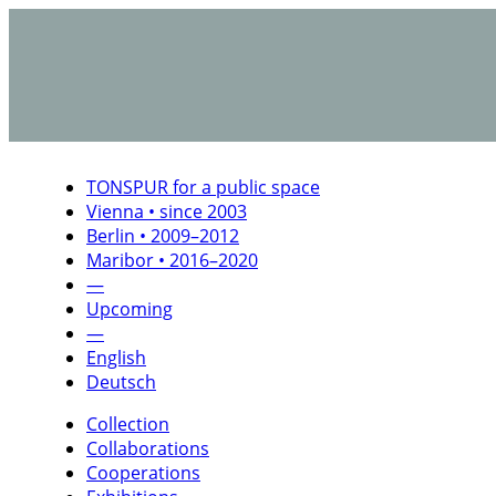
TONSPUR for a public space
Vienna • since 2003
Berlin • 2009–2012
Maribor • 2016–2020
—
Upcoming
—
English
Deutsch
Collection
Collaborations
Cooperations