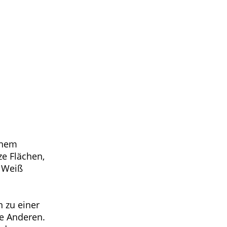
inem
e Flächen,
n Weiß
n zu einer
ie Anderen.