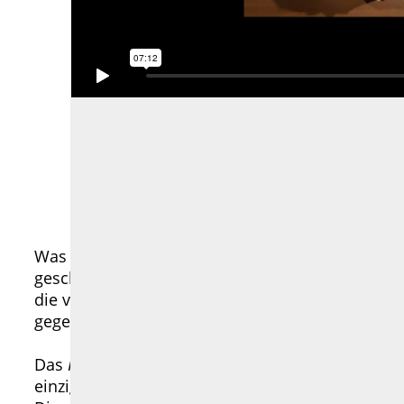
TONSPUR FOR UKRAINE
Klasse Ursula Neugebauer
Video (2026, 07:12 min, ohne Ton)
Was passiert mit einem Flügel, wenn niemand K
geschwungenen kantigen Objekt hervorgebracht 
die verzahnt in Reih und Glied einer festgeset
gegen Schwarz antritt? Und was geschieht, wenn 
Das
Klavierkonzert für 44 Hände
erscheint als Bild
einzigen Bewegung verschmelzen. Hier agiert je