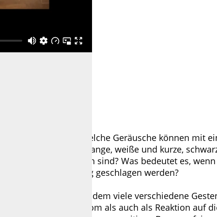
lavier spielen kann? Welche Geräusche können mit e
werden? Wie klingen lange, weiße und kurze, schwarz
zten Ordnung unterworfen sind? Was bedeutet es, wen
alle Tasten gleichzeitig geschlagen werden?
 kollektiver Präsenz, in dem viele verschiedene Geste
de Hand sowohl autonom als auch als Reaktion auf d