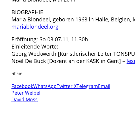
BIOGRAPHIE
Maria Blondeel, geboren 1963 in Halle, Belgien, 
mariablondeel.org
Eröffnung: So 03.07.11, 11.30h
Einleitende Worte:
Georg Weckwerth [Künstlerischer Leiter TONSPU
Noël De Buck [Dozent an der KASK in Gent] –
les
Share
Facebook
WhatsApp
Twitter X
Telegram
Email
Peter Weibel
David Moss