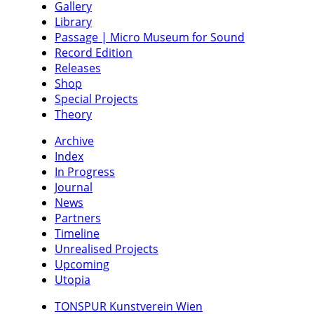
Gallery
Library
Passage | Micro Museum for Sound
Record Edition
Releases
Shop
Special Projects
Theory
Archive
Index
In Progress
Journal
News
Partners
Timeline
Unrealised Projects
Upcoming
Utopia
TONSPUR Kunstverein Wien