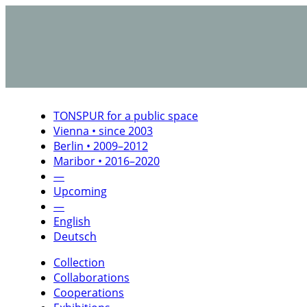
TONSPUR for a public space
Vienna • since 2003
Berlin • 2009–2012
Maribor • 2016–2020
—
Upcoming
—
English
Deutsch
Collection
Collaborations
Cooperations