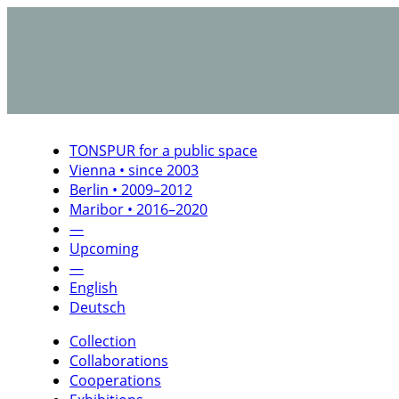
TONSPUR for a public space
Vienna • since 2003
Berlin • 2009–2012
Maribor • 2016–2020
—
Upcoming
—
English
Deutsch
Collection
Collaborations
Cooperations