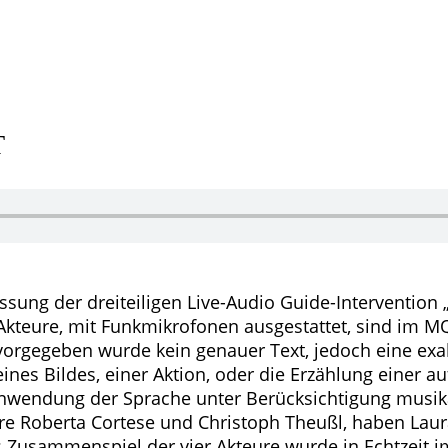
T
 Fassung der dreiteiligen Live-Audio Guide-Intervention
Akteure, mit Funkmikrofonen ausgestattet, sind im M
gegeben wurde kein genauer Text, jedoch eine exakte 
eines Bildes, einer Aktion, oder die Erzählung einer 
Anwendung der Sprache unter Berücksichtigung musik
re Roberta Cortese und Christoph Theußl, haben Lau
s Zusammenspiel der vier Akteure wurde in Echtzeit i