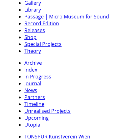
Gallery
Library
Passage | Micro Museum for Sound
Record Edition
Releases
Shop
Special Projects
Theory
Archive
Index
In Progress
Journal
News
Partners
Timeline
Unrealised Projects
Upcoming
Utopia
TONSPUR Kunstverein Wien