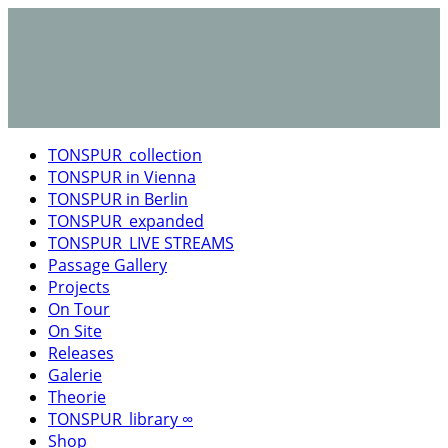
TONSPUR_collection
TONSPUR in Vienna
TONSPUR in Berlin
TONSPUR_expanded
TONSPUR_LIVE STREAMS
Passage Gallery
Projects
On Tour
On Site
Releases
Galerie
Theorie
TONSPUR_library ∞
Shop