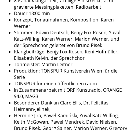
8-Kanal-Klangarbeit, 7-teilige Bildstrecke, acht
gravierte Messingplaketten, Radioarbeit
Dauer 18:00 min
Konzept, Tonaufnahmen, Komposition: Karen
Werner
Stimmen: Edwin Deutsch, Benjy Fox-Rosen, Yuval
Katz-Wilfing, Karen Werner, Marion Werner, und
der Sprechchor geleitet von Bruno Pisek
Klangbeiträge: Benjy Fox-Rosen, Reni Hofmüller,
Elisabeth Kelvin, der Sprechchor
Tonmeister: Martin Leitner
Produktion: TONSPUR Kunstverein Wien für die
Serie
TONSPUR für einen öffentlichen raum
In Zusammenarbeit mit ORF Kunstradio, ORANGE
94.0, MAG3
Besonderer Dank an Clare Ellis, Dr. Felicitas
Heimann-Jelinek,
Hermine Jira, Paweł Kamiński, Yuval Katz-Wilfing,
Keith McGowan, Paweł Mendrek, David Nielsen,
Bruno Pisek, Georg Salner, Marion Werner, Gregory