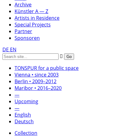
Archive
Künstler A — Z
Artists in Residence
Special Projects
Partner
Sponsoren
DE
EN
TONSPUR for a public space
Vienna • since 2003
Berlin • 2009–2012
Maribor • 2016–2020
—
Upcoming
—
English
Deutsch
Collection