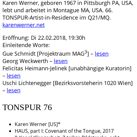
Karen Werner, geboren 1967 in Pittsburgh PA, USA,
lebt und arbeitet in Montague MA, USA. 66.
TONSPUR-Artist-in-Residence im Q21/MQ.
karenwerner.net
Eröffnung: Di 22.02.2018, 19:30h
Einleitende Worte:
3
Gue Schmidt [Projektraum MAG
] –
lesen
Georg Weckwerth –
lesen
Felicitas Heimann-Jelinek [unabhängige Kuratorin]
–
lesen
Uschi Lichtenegger [Bezirksvorsteherin 1020 Wien]
–
lesen
TONSPUR 76
Karen Werner [US]*
HAUS, part I: Covenant of the Tongue, 2017