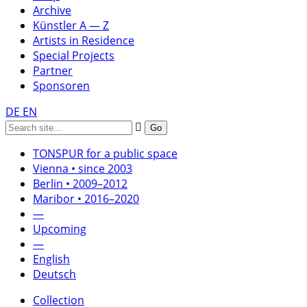
Archive
Künstler A — Z
Artists in Residence
Special Projects
Partner
Sponsoren
DE
EN
TONSPUR for a public space
Vienna • since 2003
Berlin • 2009–2012
Maribor • 2016–2020
—
Upcoming
—
English
Deutsch
Collection