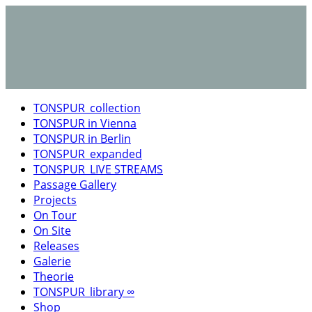
TONSPUR_collection
TONSPUR in Vienna
TONSPUR in Berlin
TONSPUR_expanded
TONSPUR_LIVE STREAMS
Passage Gallery
Projects
On Tour
On Site
Releases
Galerie
Theorie
TONSPUR_library ∞
Shop