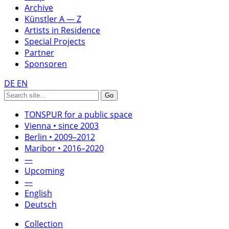
Archive
Künstler A — Z
Artists in Residence
Special Projects
Partner
Sponsoren
DE
EN
TONSPUR for a public space
Vienna • since 2003
Berlin • 2009–2012
Maribor • 2016–2020
—
Upcoming
—
English
Deutsch
Collection