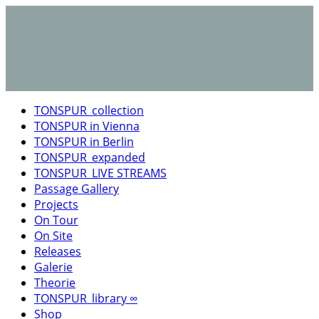
TONSPUR_collection
TONSPUR in Vienna
TONSPUR in Berlin
TONSPUR_expanded
TONSPUR_LIVE STREAMS
Passage Gallery
Projects
On Tour
On Site
Releases
Galerie
Theorie
TONSPUR_library ∞
Shop