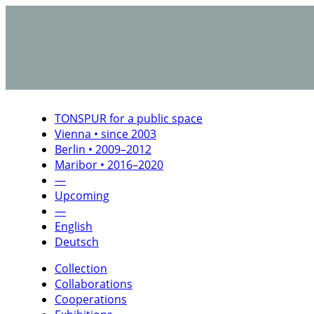
TONSPUR for a public space
Vienna • since 2003
Berlin • 2009–2012
Maribor • 2016–2020
—
Upcoming
—
English
Deutsch
Collection
Collaborations
Cooperations