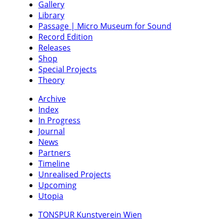
Gallery
Library
Passage | Micro Museum for Sound
Record Edition
Releases
Shop
Special Projects
Theory
Archive
Index
In Progress
Journal
News
Partners
Timeline
Unrealised Projects
Upcoming
Utopia
TONSPUR Kunstverein Wien