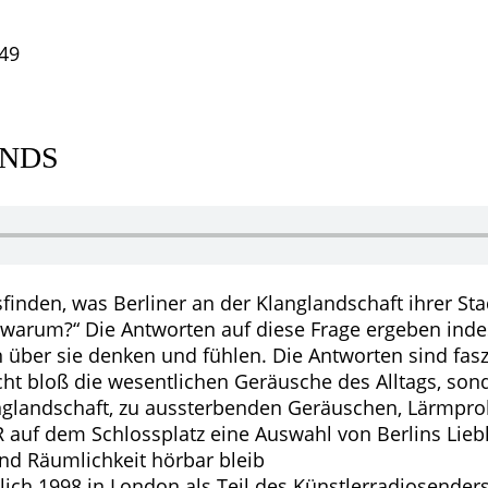
49
UNDS
finden, was Berliner an der Klanglandschaft ihrer Stad
nd warum?“ Die Antworten auf diese Frage ergeben ind
über sie denken und fühlen. Die Antworten sind fasz
ht bloß die wesentlichen Geräusche des Alltags, sond
anglandschaft, zu aussterbenden Geräuschen, Lärmpr
R auf dem Schlossplatz eine Auswahl von Berlins Lie
d Räumlichkeit hörbar bleib
lich 1998 in London als Teil des Künstlerradiosend